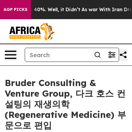
Around 40%. Well, it Didn’t
As war With Iran Drove o
AGP PICKS
Bruder Consulting &
Venture Group, 다크 호스 컨
설팅의 재생의학
(Regenerative Medicine) 부
문으로 편입